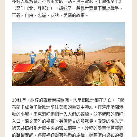
多數人摩洛哥之行最重要的一站。黑白電影《卡薩布蘭卡》
（又叫《北非諜影》），講述了一段亂世背景下關於戰爭、
正義、自由、忠誠、友誼、愛情的故事。
1941年，納粹的鐵蹄橫掃歐洲，大半個歐洲都在逃亡，卡薩
布蘭卡成為了從歐洲前往美國的重要中轉站。在這座暗潮湧
動的小城，里克酒吧悄悄進入人們的視線。並不起眼的酒吧
入口、溫文爾雅的禮賓、英俊斯文的服務員，暖暖的陽光穿
過天井照射到大廳中央的舊式鋼琴上，沙啞的嗓音伴著琴鍵
的跳躍響起，餐廳裡迴盪著熟悉的旋律，鋪著潔白桌布的餐