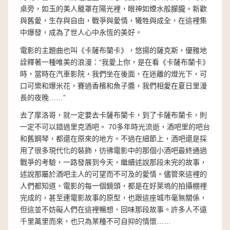
桌旁，如玉的美人籠罩在陽光裡，眼神如煙水般朦朧。新歡
與舊愛，生存與自由，戰爭與愛情，犧牲與成全，在這裡集
中爆發，成為了世人心中永恆的美好。
電影的主題曲也叫《卡薩布蘭卡》，悠揚的薩克斯，優雅地
詮釋著一種唯美的浪漫：“我愛上你，是在看《卡薩布蘭卡》
時，當時在汽車影院，我們坐在後面，在迷離的燈光下，可
口可樂和爆米花，賽過香檳和魚子醬，我們相愛在夏日里漫
長的夜晚……”
去了摩洛哥，就一定要去卡薩布蘭卡，到了卡薩布蘭卡，則
一定不可以錯過里克酒吧。 70多年時光流逝，酒吧里的吧台
和舊鋼琴，都還在原來的地方。不過在細節上，酒吧還是採
用了很多現代化的裝飾，彷彿電影中的那個小酒吧最終通過
戰爭的考驗，一路發展到今天，繼續述說那段未完的故事，
述說那屬於酒吧主人的可望而不可及的愛情。儘管來這裡的
人們都知道，電影的每一個鏡頭，都是在好萊塢的拍攝棚裡
完成的，甚至連電影故事的原型，也跟這座城市毫無關係，
但這並不妨礙人們在這裡暢想、回味那段故事。許多人不遠
千里萬里而來，也只為某種不可自抑的情懷……