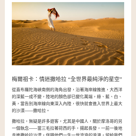
梅爾祖卡：情迷撒哈拉 “全世界最純淨的星空”
從直布羅陀海峽南側的海角出發，沿著海岸線推進，大西洋
的深藍一成不變，陸地的顏色卻已變化萬端，綠、藍、白、
黃，當告別海岸線向東深入內陸，很快就會進入世界上最大
的沙漠——撒哈拉。
撒哈拉，無疑是許多遊客，尤其是中國人，關於摩洛哥的另
一個執念——當三毛拉著荷西的手，揚起長發，一前一後地
走進撒哈拉沙漠，伴隨他們一生一世流浪的浪漫，留給我們