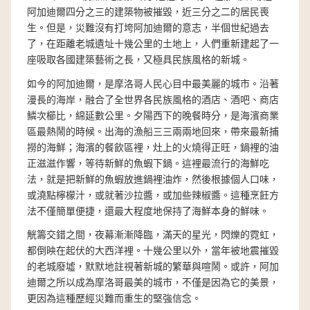
阿加迪爾四分之三的建築物被摧毀，近三分之二的居民喪
生。但是，災難沒有打垮阿加迪爾的意志，半個世紀過去
了，在距離老城遺址十幾公里的土地上，人們重新建起了一
座吸取各國建築藝術之長，又極具民族風格的新城。
如今的阿加迪爾，是摩洛哥人民心目中最美麗的城市。沿著
漫長的海岸，融合了全世界各民族風格的酒店、酒吧、商店
鱗次櫛比，綿延數公里。夕陽西下的晚餐時分，是海濱商業
區最熱鬧的時候。出海的漁船三三兩兩地回來，帶來最新捕
撈的海鮮；海濱的餐飲區裡，灶上的火燒得正旺，鍋裡的油
正滋滋作響，等待新鮮的魚蝦下鍋。這裡最流行的海鮮吃
法，就是把新鮮的魚蝦放進鍋裡油炸，然後根據個人口味，
或澆點檸檬汁，或就著沙拉醬，或加些辣椒醬。這種烹飪方
法不僅簡單便捷，還最大程度地保持了海鮮本身的鮮味。
觥籌交錯之間，夜幕漸漸降臨，滿天的星光，閃爍的霓虹，
都倒映在起伏的大西洋裡。十幾公里以外，當年被地震摧毀
的老城廢墟，默默地註視著新城的繁華與喧鬧。或許，阿加
迪爾之所以成為摩洛哥最美的城市，不僅是因為它的美景，
更因為這種歷經災難而重生的堅強信念。