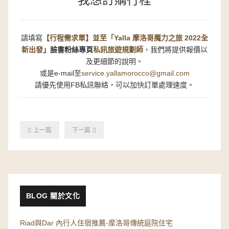
我想訂購行程
請填寫
【行程需求單】並至
「
Yalla 摩洛哥魔力之旅 2022全
新出發
」
臉書粉絲專頁
私訊旅遊規劃師
，我們將提供報價以
及更細節的說明。
或是e-mail至
service.yallamorocco@gmail.com
請優先使用FB私訊聯絡，可以加快訂單處理速度。
上一篇
下一篇
BLOG 關於文化
Riad與Dar 內行人住宿推薦-摩洛哥傳統庭院住宅