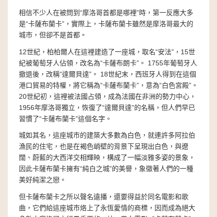
相信不少人在被問到“摩洛哥首都是哪裡”時，第一反應大多
是“卡薩布蘭卡”，實際上，卡薩布蘭卡雖然是摩洛哥最大的
城市，但卻不是首都。
12世紀，柏柏爾人在這裡建造了一座城，取名“安法”，15世
紀被葡萄牙人佔領，改名為“卡薩布朗卡”。 1755年葡萄牙人
撤退後，改稱“達爾貝達”。 18世紀末，西班牙人得到在這個
港口貿易的特權，將它稱為“卡薩布蘭卡”，意為“白色宮殿”。
20世紀初，這裡被法國占領，成為法國在非洲的勢力中心，
1956年摩洛哥獨立，恢復了“達爾貝達”的名稱，但人們早已
習慣了“卡薩布蘭卡”這個名字。
城如其名，這座城市的建築大多數為白色，就連許多阿拉伯
漁民的住宅，也是在褐色峭壁的背景下呈現出白色，與遼
闊、蔚藍的大西洋交相輝映，構成了一幅淡雅多姿的景象，
因此卡薩布蘭卡擁有“純白之城”的美譽，象徵著人們的一種
美好純潔之戀。
但卡薩布蘭卡之所以聲名遠播，還要得益於同名電影和歌
曲，它們給這座城市烙上了永恆愛情的商標，因而成為絕大