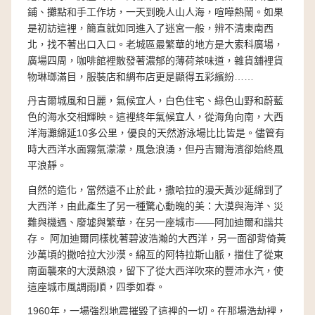
鋪、攤點和手工作坊，一天到晚人山人海，喧嘩熱鬧。如果
是初訪這裡，簡直就如同進入了迷宮一般，辨不清東南西
北，找不著出口入口。老城區最繁華的地方是大索科廣場，
廣場四周，咖啡​​館裡散發著濃郁的薄荷茶味道，雜貨舖裡貨
物琳瑯滿目，服裝店和綢布店更是顯得五彩繽紛……
丹吉爾城風和日麗，氣候宜人，白色住宅、綠色山野和蔚藍
色的海水交相輝映。這裡終年氣候宜人，從海角向南，大西
洋海灘綿延10多公里，優良的天然游泳場比比皆是。儘管有
時大西洋水面霧氣濛濛，風急浪湧，但丹吉爾海濱卻始終風
平浪靜。
自然的造化，當然遠不止於此，撒哈拉的漫天黃沙延綿到了
大西洋，由此產生了另一種驚心動魄的美：大漠與海洋、災
難與機遇、廢墟與繁華，在另一座城市——阿加迪爾和諧共
存。 阿加迪爾同樣枕著碧波浩瀚的大西洋，另一面卻背倚黃
沙萬頃的撒哈拉大沙漠。綿亙的阿特拉斯山脈，擋住了從東
南面襲來的大漠熱浪，留下了從大西洋吹來的豐沛水汽，使
這座城市風調雨順，四季如春。
1960年，一場強烈地震摧毀了這裡的一切。在那場浩劫裡，