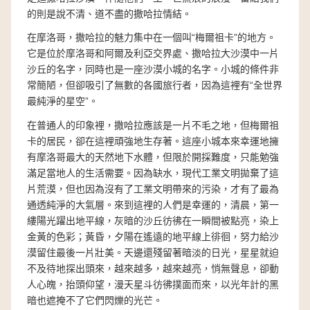
的則是說不清、道不盡的撒哈拉情結。
在摩洛哥，撒哈拉的魅力集中在一個叫“梅爾祖卡”的地方。
它是位於摩洛哥和阿爾及利亞交界處、撒哈拉大沙漠中一片
沙丘的名字，同時也是一座沙漠小城的名字。小城的條件非
常簡陋，但卻吸引了無數的各國旅行者，因為這裡有“全世界
最純淨的星空”。
在普通人的印象裡，撒哈拉應該是一片不毛之地，但梅爾祖
卡的居民，卻在這裡頑強地生存著。這座小城本來幸運地擁
有摩洛哥最大的天然地下水體，但限於開採難度，只能勉強
滿足當地人的生活需要。因為缺水，現代工業文明拋棄了這
片荒漠，但也因為沒有了工業文明帶來的污染，才有了最為
通透純淨的大氣層。來到這裡的人們是幸運的，清晨，第一
縷陽光躍出地平線，灰暗的沙丘彷彿在一瞬間被點亮，染上
金黃的色彩；黃昏，夕陽在遙遠的地平線上徘徊，努力給沙
漠留住最後一片壯美。天邊還殘留著暗淡的日光，星星就迫
不及待地探出頭來，越來越多，越來越亮，悄無聲息，卻動
人心魄，抬頭仰望，漫天星斗彷彿撲面而來，以光年計的黑
暗也遮掩不了它們閃爍的光芒。