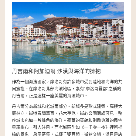
丹吉爾和阿加迪爾 沙漠與海洋的擁抱
作為一個海濱國家，摩洛哥有許多城市受到陸地和海洋的共
同擁抱。在摩洛哥北部海濱地區，素有“摩洛哥夏都”之稱的
丹吉爾，正是這樣一座美麗的海濱城市。
丹吉爾分為新城和老城兩部分。新城多是歐式建築，高樓大
廈林立，街道寬闊筆直，花木爭艷，街心公園隨處可見，整
座城市宛如一片綠色的海洋。豪華的賓館和別緻典雅的民宅
星羅棋布，引人注目。而老城區則如《一千零一夜》裡所描
繪的景象：房屋密集，式樣千姿百態，街巷交錯，滿目是店