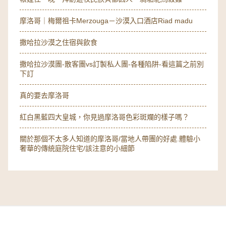
摩洛哥｜梅爾祖卡Merzouga－沙漠入口酒店Riad madu
撒哈拉沙漠之住宿與飲食
撒哈拉沙漠團-散客團vs訂製私人團-各種陷阱-看這篇之前別
下訂
真的要去摩洛哥
紅白黑藍四大皇城，你見過摩洛哥色彩斑斕的樣子嗎？
關於那個不太多人知道的摩洛哥/當地人帶團的好處.體驗小
奢華的傳統庭院住宅/該注意的小細節