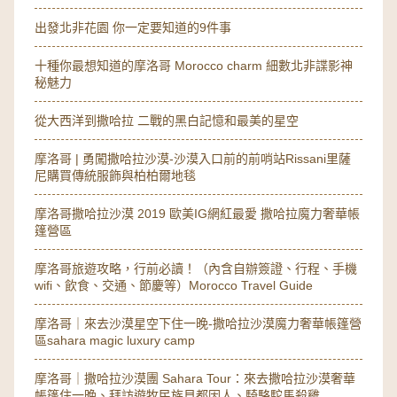
出發北非花園 你一定要知道的9件事
十種你最想知道的摩洛哥 Morocco charm 細數北非諜影神
秘魅力
從大西洋到撒哈拉 二戰的黑白記憶和最美的星空
摩洛哥 | 勇闖撒哈拉沙漠-沙漠入口前的前哨站Rissani里薩
尼購買傳統服飾與柏柏爾地毯
摩洛哥撒哈拉沙漠 2019 歐美IG網紅最愛 撒哈拉魔力奢華帳
篷營區
摩洛哥旅遊攻略，行前必讀！（內含自辦簽證、行程、手機
wifi、飲食、交通、節慶等）Morocco Travel Guide
摩洛哥｜來去沙漠星空下住一晚-撒哈拉沙漠魔力奢華帳篷營
區sahara magic luxury camp
摩洛哥｜撒哈拉沙漠團 Sahara Tour：來去撒哈拉沙漠奢華
帳篷住一晚、拜訪遊牧民族貝都因人、騎駱駝馬殺雞